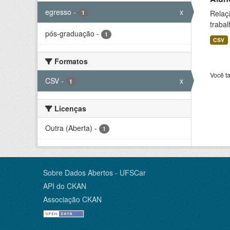
egresso
-
x
Relaç
1
trabal
pós-graduação
-
1
CSV
Formatos
Você t
CSV
-
x
1
Licenças
Outra (Aberta)
-
1
Sobre Dados Abertos - UFSCar
API do CKAN
Associação CKAN