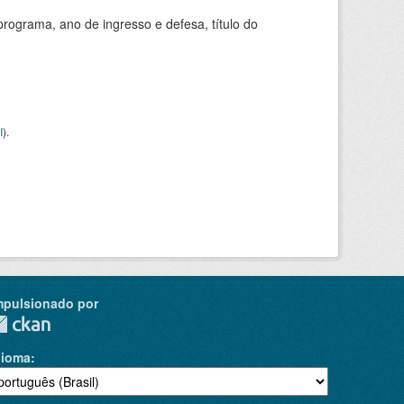
ograma, ano de ingresso e defesa, título do
I
).
mpulsionado por
dioma