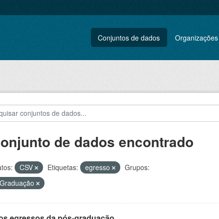
Conjuntos de dados
Organizações
conjunto de dados encontrado
tos:
CSV
Etiquetas:
egresso
Grupos:
 Graduação
os egressos da pós-graduação