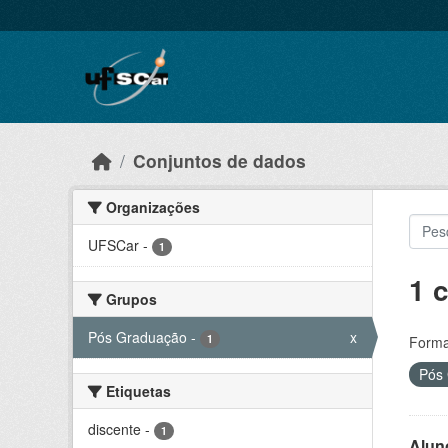
Skip to main content
Conjuntos de dados
Organizações
UFSCar
-
1
1 
Grupos
Pós Graduação
-
x
1
Forma
Pós
Etiquetas
discente
-
1
Alun