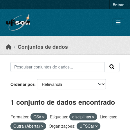
Skip to main content
Entrar
Conjuntos de dados
Ordenar por
1 conjunto de dados encontrado
Formatos:
CSV
Etiquetas:
disciplinas
Licenças:
Outra (Aberta)
Organizações:
UFSCar