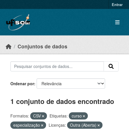
Skip to main content
Entrar
Conjuntos de dados
Ordenar por
1 conjunto de dados encontrado
Formatos:
CSV
Etiquetas:
curso
especialização
Licenças:
Outra (Aberta)