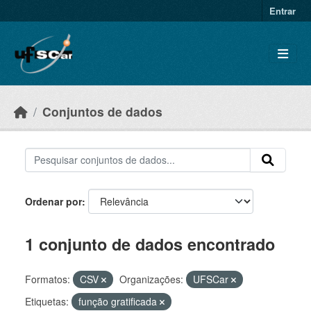
Skip to main content
Entrar
Conjuntos de dados
Ordenar por
1 conjunto de dados encontrado
Formatos:
CSV
Organizações:
UFSCar
Etiquetas:
função gratificada