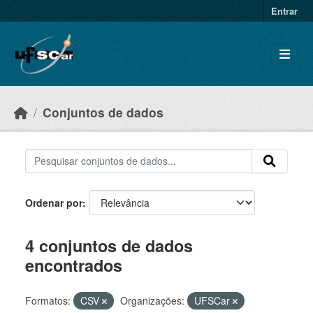
Skip to main content
Entrar
Conjuntos de dados
Ordenar por
4 conjuntos de dados
encontrados
Formatos:
CSV
Organizações:
UFSCar