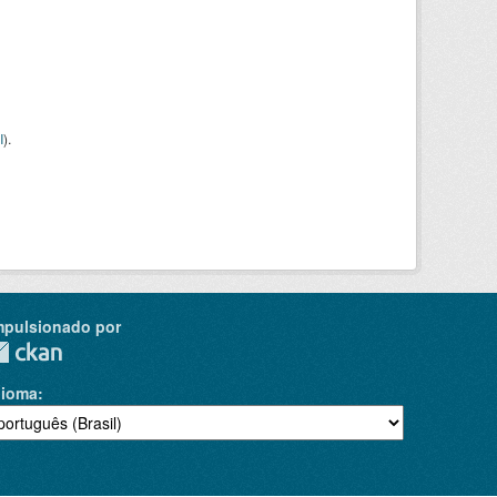
I
).
mpulsionado por
dioma