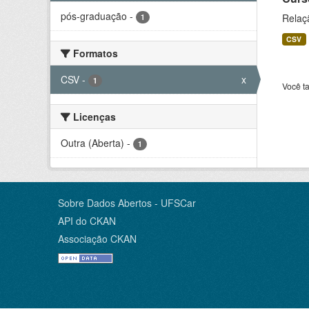
pós-graduação
-
Relaç
1
CSV
Formatos
CSV
-
x
1
Você t
Licenças
Outra (Aberta)
-
1
Sobre Dados Abertos - UFSCar
API do CKAN
Associação CKAN