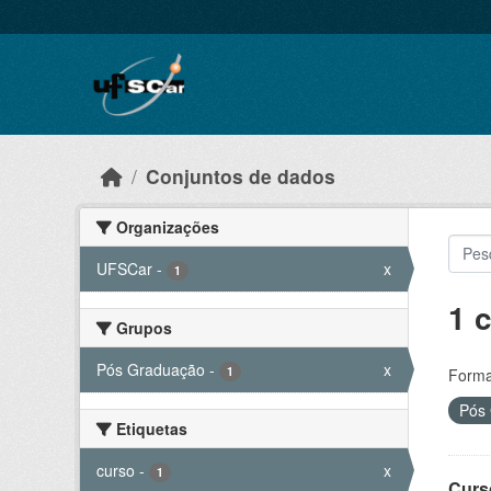
Skip to main content
Conjuntos de dados
Organizações
UFSCar
-
x
1
1 
Grupos
Pós Graduação
-
x
1
Forma
Pós
Etiquetas
curso
-
x
1
Curs