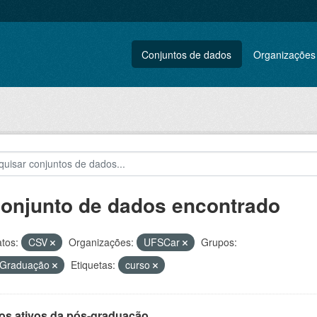
Conjuntos de dados
Organizações
conjunto de dados encontrado
tos:
CSV
Organizações:
UFSCar
Grupos:
 Graduação
Etiquetas:
curso
os ativos da pós-graduação