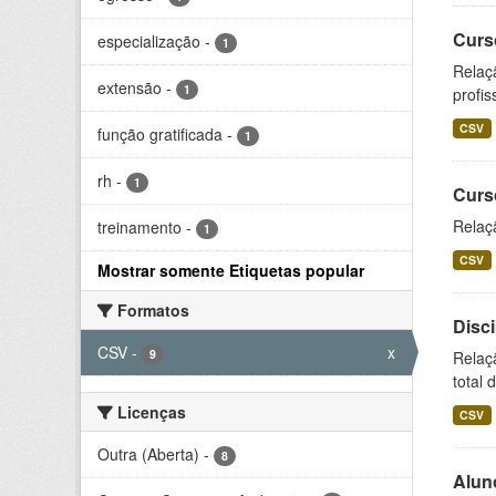
Curs
especialização
-
1
Relaç
extensão
-
1
profis
CSV
função gratificada
-
1
rh
-
1
Curs
Relaç
treinamento
-
1
CSV
Mostrar somente Etiquetas popular
Formatos
Disc
CSV
-
x
9
Relaç
total 
Licenças
CSV
Outra (Aberta)
-
8
Alun