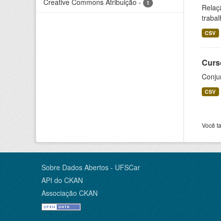
Creative Commons Atribuição
-
1
Relaç
trabal
CSV
Curs
Conju
CSV
Você t
Sobre Dados Abertos - UFSCar
API do CKAN
Associação CKAN