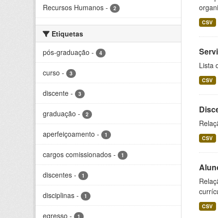
Recursos Humanos
-
organi
2
CSV
Etiquetas
Serv
pós-graduação
-
4
Lista 
curso
-
3
CSV
discente
-
3
Disc
graduação
-
2
Relaçã
aperfeiçoamento
-
1
CSV
cargos comissionados
-
1
Alun
discentes
-
1
Relaç
curríc
disciplinas
-
1
CSV
egresso
-
1