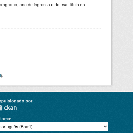
ograma, ano de ingresso e defesa, título do
I
).
mpulsionado por
dioma