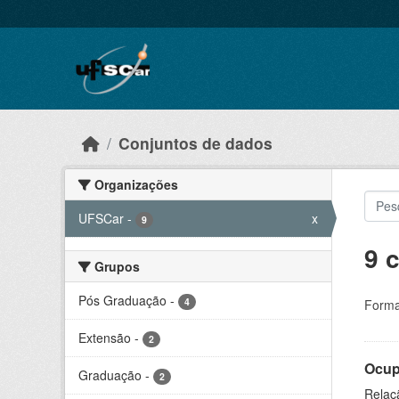
Skip to main content
Conjuntos de dados
Organizações
UFSCar
-
x
9
9 
Grupos
Pós Graduação
-
4
Forma
Extensão
-
2
Ocup
Graduação
-
2
Relaçã