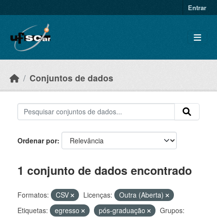
Skip to main content
Entrar
Conjuntos de dados
Ordenar por
1 conjunto de dados encontrado
Formatos:
CSV
Licenças:
Outra (Aberta)
Etiquetas:
egresso
pós-graduação
Grupos: