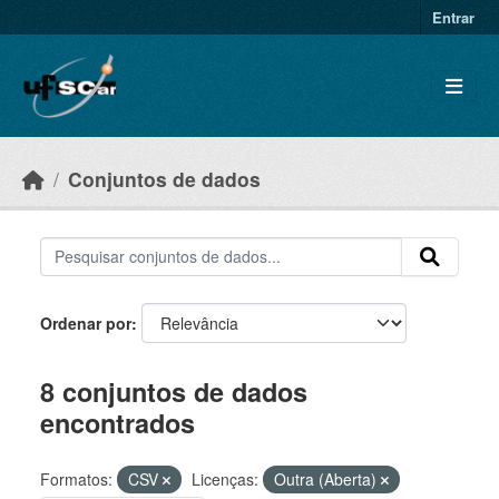
Skip to main content
Entrar
Conjuntos de dados
Ordenar por
8 conjuntos de dados
encontrados
Formatos:
CSV
Licenças:
Outra (Aberta)