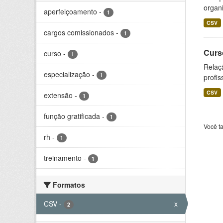
organi
aperfeiçoamento
-
1
CSV
cargos comissionados
-
1
Curs
curso
-
1
Relaç
especialização
-
1
profis
CSV
extensão
-
1
função gratificada
-
1
Você t
rh
-
1
treinamento
-
1
Formatos
CSV
-
x
2