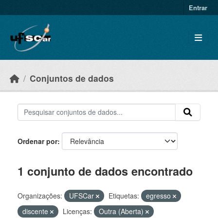
Skip to main content
Entrar
Conjuntos de dados
Ordenar por
1 conjunto de dados encontrado
Organizações:
UFSCar
Etiquetas:
egresso
discente
Licenças:
Outra (Aberta)