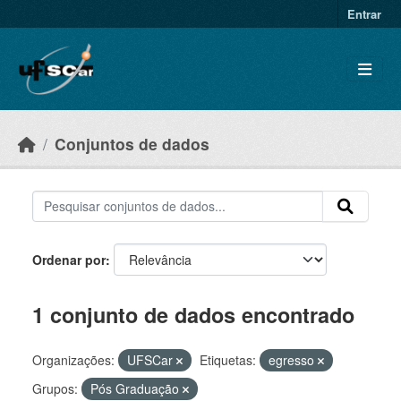
Skip to main content
Entrar
Conjuntos de dados
Ordenar por
1 conjunto de dados encontrado
Organizações:
UFSCar
Etiquetas:
egresso
Grupos:
Pós Graduação