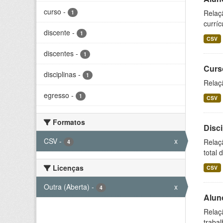
curso
-
Relaç
1
curríc
discente
-
1
CSV
discentes
-
1
Curs
disciplinas
-
1
Relaç
egresso
-
1
CSV
Formatos
Disc
CSV
-
x
Relaç
4
total 
Licenças
CSV
Outra (Aberta)
-
x
4
Alun
Relaç
trabal