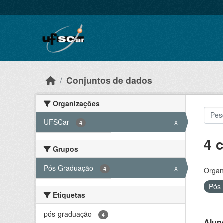
Skip to main content
Conjuntos de dados
Organizações
UFSCar
-
x
4
4 
Grupos
Pós Graduação
-
x
4
Organ
Pós
Etiquetas
pós-graduação
-
4
Alun