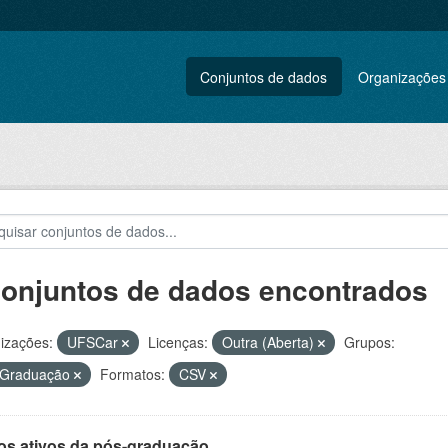
Conjuntos de dados
Organizações
conjuntos de dados encontrados
izações:
UFSCar
Licenças:
Outra (Aberta)
Grupos:
 Graduação
Formatos:
CSV
os ativos da pós-graduação