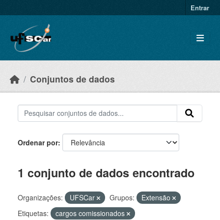
Skip to main content
Entrar
Conjuntos de dados
Ordenar por
1 conjunto de dados encontrado
Organizações:
UFSCar
Grupos:
Extensão
Etiquetas:
cargos comissionados