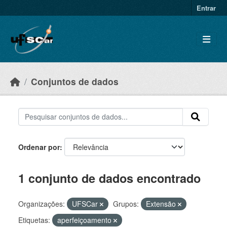
Skip to main content
Entrar
Conjuntos de dados
Ordenar por
1 conjunto de dados encontrado
Organizações:
UFSCar
Grupos:
Extensão
Etiquetas:
aperfeiçoamento