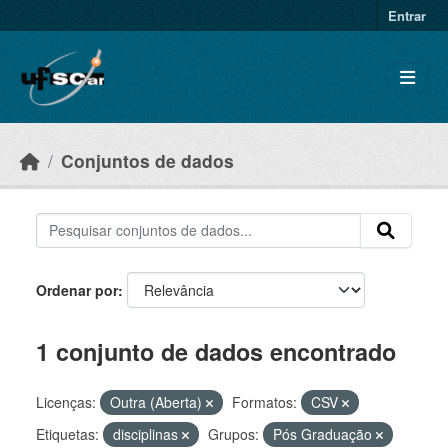
Skip to main content
Entrar
Conjuntos de dados
Ordenar por
1 conjunto de dados encontrado
Licenças:
Outra (Aberta)
Formatos:
CSV
Etiquetas:
disciplinas
Grupos:
Pós Graduação