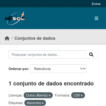
Skip to main content
Entrar
Conjuntos de dados
Ordenar por
1 conjunto de dados encontrado
Licenças:
Outra (Aberta)
Formatos:
CSV
Etiquetas:
discentes