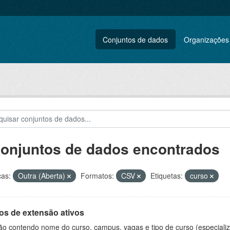
Conjuntos de dados
Organizações
conjuntos de dados encontrados
ças:
Outra (Aberta)
Formatos:
CSV
Etiquetas:
curso
os de extensão ativos
ão contendo nome do curso, campus, vagas e tipo de curso (especializ