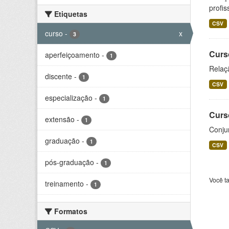
profis
Etiquetas
CSV
curso
-
x
3
Curs
aperfeiçoamento
-
1
Relaç
discente
-
1
CSV
especialização
-
1
Curs
extensão
-
1
Conju
graduação
-
1
CSV
pós-graduação
-
1
Você t
treinamento
-
1
Formatos