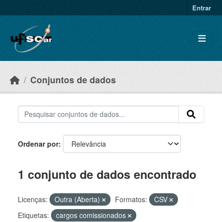
Skip to main content
Entrar
Conjuntos de dados
Ordenar por
1 conjunto de dados encontrado
Licenças:
Outra (Aberta)
Formatos:
CSV
Etiquetas:
cargos comissionados