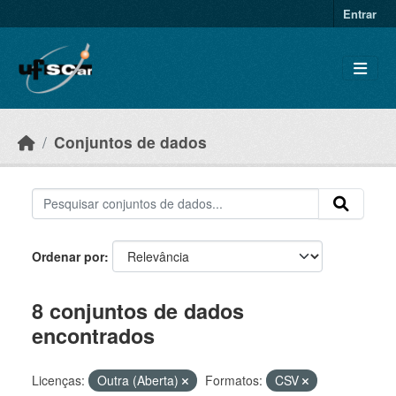
Skip to main content
Entrar
Conjuntos de dados
Ordenar por
8 conjuntos de dados
encontrados
Licenças:
Outra (Aberta)
Formatos:
CSV