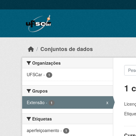
Skip to main content
Conjuntos de dados
Organizações
UFSCar
-
1
1 
Grupos
Extensão
-
x
1
Licen
Etique
Etiquetas
aperfeiçoamento
-
1
Curs