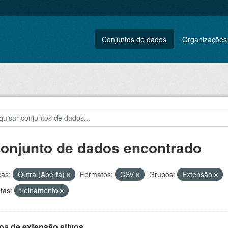
Conjuntos de dados
Organizações
conjunto de dados encontrado
ças:
Outra (Aberta)
Formatos:
CSV
Grupos:
Extensão
tas:
treinamento
os de extensão ativos