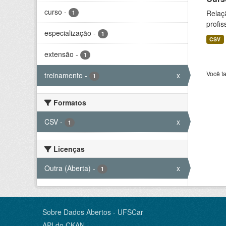
curso
-
Relaç
1
profis
especialização
-
1
CSV
extensão
-
1
Você t
treinamento
-
x
1
Formatos
CSV
-
x
1
Licenças
Outra (Aberta)
-
x
1
Sobre Dados Abertos - UFSCar
API do CKAN