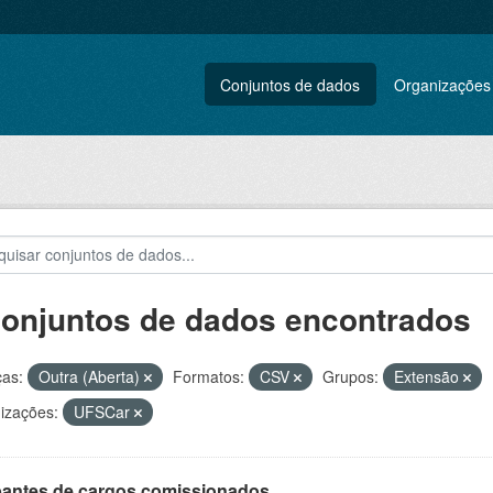
Conjuntos de dados
Organizações
conjuntos de dados encontrados
ças:
Outra (Aberta)
Formatos:
CSV
Grupos:
Extensão
izações:
UFSCar
antes de cargos comissionados