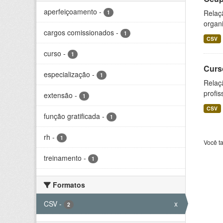
aperfeiçoamento
-
Relaçã
1
organi
cargos comissionados
-
1
CSV
curso
-
1
Curs
especialização
-
1
Relaç
profis
extensão
-
1
CSV
função gratificada
-
1
rh
-
1
Você t
treinamento
-
1
Formatos
CSV
-
x
2