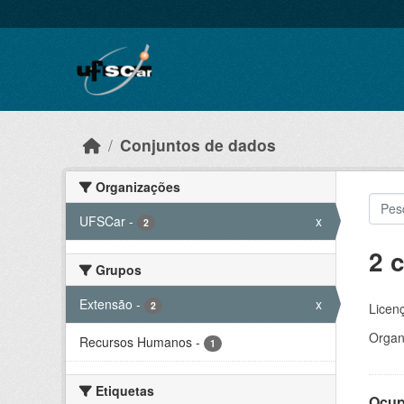
Skip to main content
Conjuntos de dados
Organizações
UFSCar
-
x
2
2 
Grupos
Extensão
-
x
2
Licen
Organ
Recursos Humanos
-
1
Etiquetas
Ocup