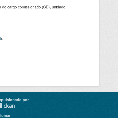
ou de cargo comissionado (CD), unidade
I
).
mpulsionado por
dioma