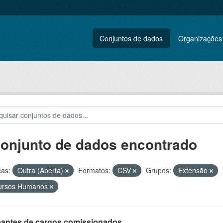
Conjuntos de dados
Organizações
conjunto de dados encontrado
ças:
Outra (Aberta)
Formatos:
CSV
Grupos:
Extensão
ursos Humanos
antes de cargos comissionados