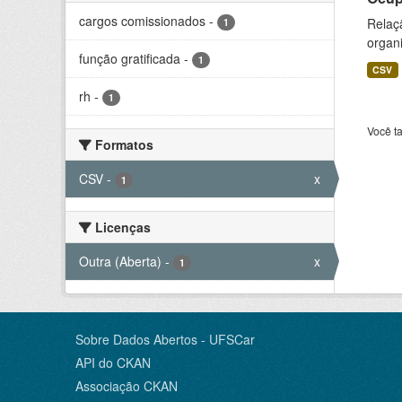
cargos comissionados
-
Relaçã
1
organi
função gratificada
-
1
CSV
rh
-
1
Você t
Formatos
CSV
-
x
1
Licenças
Outra (Aberta)
-
x
1
Sobre Dados Abertos - UFSCar
API do CKAN
Associação CKAN