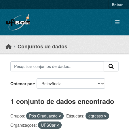
Skip to main content
Entrar
Conjuntos de dados
Ordenar por
1 conjunto de dados encontrado
Grupos:
Pós Graduação
Etiquetas:
egresso
Organizações:
UFSCar