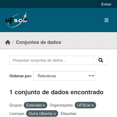
Skip to main content
Entrar
Conjuntos de dados
Ordenar por
1 conjunto de dados encontrado
Grupos:
Extensão
Organizações:
UFSCar
Licenças:
Outra (Aberta)
Etiquetas: