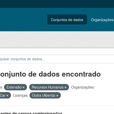
Conjuntos de dados
Organizações
conjunto de dados encontrado
s:
Extensão
Recursos Humanos
Organizações:
Car
Licenças:
Outra (Aberta)
antes de cargos comissionados