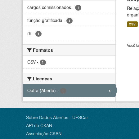
cargos comissionados
-
Relaçã
1
organi
função gratificada
-
1
CSV
rh
-
1
Você t
Formatos
CSV
-
1
Licenças
Outra (Aberta)
-
x
1
Sobre Dados Abertos - UFSCar
API do CKAN
Associação CKAN