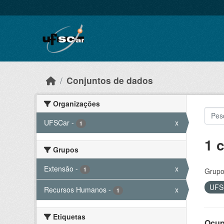
Skip to main content
Conjuntos de dados
Organizações
UFSCar
-
x
1
1 
Grupos
Extensão
-
x
1
Grupo
UFS
Recursos Humanos
-
x
1
Etiquetas
Ocup