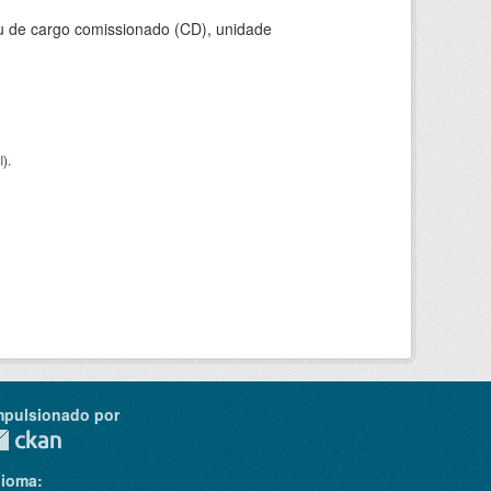
ou de cargo comissionado (CD), unidade
I
).
mpulsionado por
dioma