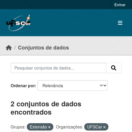
Skip to main content
Entrar
Conjuntos de dados
Ordenar por
2 conjuntos de dados
encontrados
Grupos:
Extensão
Organizações:
UFSCar