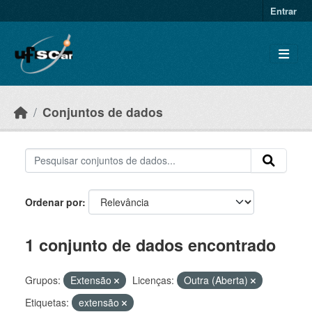
Skip to main content
Entrar
Conjuntos de dados
Ordenar por
1 conjunto de dados encontrado
Grupos:
Extensão
Licenças:
Outra (Aberta)
Etiquetas:
extensão